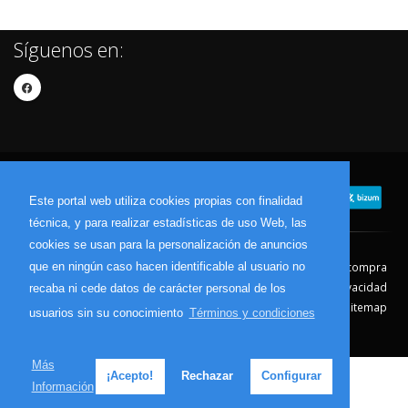
Síguenos en:
Este portal web utiliza cookies propias con finalidad
técnica, y para realizar estadísticas de uso Web, las
cookies se usan para la personalización de anuncios
que en ningún caso hacen identificable al usuario no
Contacto
Aviso Legal
Condiciones de compra
Política de envíos
Política de devolución
Política de Privacidad
recaba ni cede datos de carácter personal de los
Política de Cookies
Sitemap
usuarios sin su conocimiento
Términos y condiciones
© 2026 - Todos los derechos reservados.
Más
¡Acepto!
Rechazar
Configurar
Información