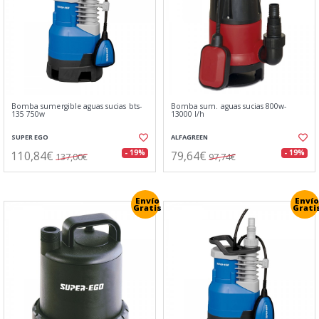
Bomba sumergible aguas sucias bts-
Bomba sum. aguas sucias 800w-
135 750w
13000 l/h
SUPER EGO
ALFAGREEN
110,84€
79,64€
- 19%
- 19%
137,00€
97,74€
Envío
Envío
Gratis
Grati