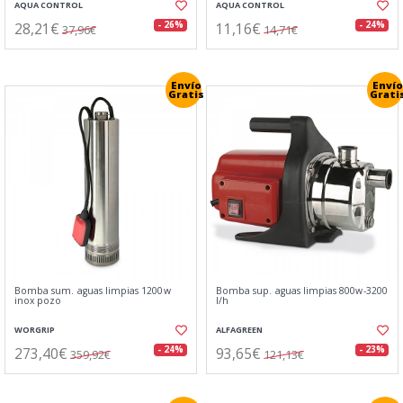
AQUA CONTROL
AQUA CONTROL
28,21€
11,16€
- 26%
- 24%
37,96€
14,71€
Envío
Envío
Gratis
Grati
Bomba sum. aguas limpias 1200w
Bomba sup. aguas limpias 800w-3200
inox pozo
l/h
WORGRIP
ALFAGREEN
273,40€
93,65€
- 24%
- 23%
359,92€
121,13€