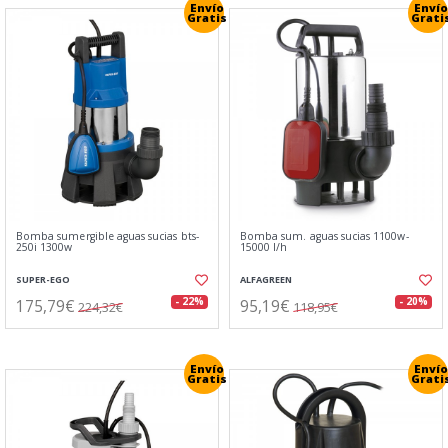
Envío
Envío
Gratis
Grati
Bomba sumergible aguas sucias bts-
Bomba sum. aguas sucias 1100w-
250i 1300w
15000 l/h
SUPER-EGO
ALFAGREEN
175,79€
95,19€
- 22%
- 20%
224,32€
118,95€
Envío
Envío
Gratis
Grati