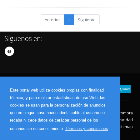
Anterior
1
Siguiente
Síguenos en:
Este portal web utiliza cookies propias con finalidad
técnica, y para realizar estadísticas de uso Web, las
cookies se usan para la personalización de anuncios
que en ningún caso hacen identificable al usuario no
Contacto
Aviso Legal
Condiciones de compra
Política de envíos
Política de devolución
Política de Privacidad
recaba ni cede datos de carácter personal de los
Política de Cookies
Sitemap
usuarios sin su conocimiento
Términos y condiciones
© 2026 - Todos los derechos reservados.