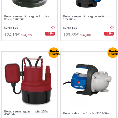
Bomba sumergible aguas limpias
Bomba sumergible aguas sucias bts-
80w rp1400000
155 900w
SUPER-EGO
SUPER-EGO
124,19€
123,85€
- 18%
- 18%
151,35€
150,89€
Envío
Envío
Gratis
Grati
Bomba sum. aguas limpias 250w-
Bomba de superficie bjs-300 600w
4000 l/h