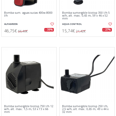
Bomba sum. aguas sucias 400w-8000
Bomba sumergible biotop 350 l/h 5
l/h
w/h, alt. max.: 0,65 m, 59 x 46 x 52
mm
ALFAGREEN
AQUA CONTROL
46,75€
15,74€
- 30%
- 27%
66,46€
21,42€
Bomba sumergible biotop 750 l/h 12
Bomba sumergible biotop 250 l/h,
w/h, alt. max.: 1,5 m, 53 x 73 x 66
2,5 w/h, alt. max.: 0,65 m, 49 x 44 x
mm
32 mm