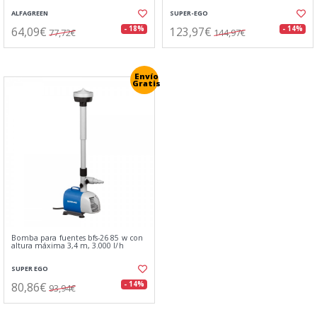
ALFAGREEN
SUPER-EGO
64,09€
123,97€
- 18%
- 14%
77,72€
144,97€
Envío
Gratis
Bomba para fuentes bfs-26 85 w con
altura máxima 3,4 m, 3.000 l/h
SUPER EGO
80,86€
- 14%
93,94€