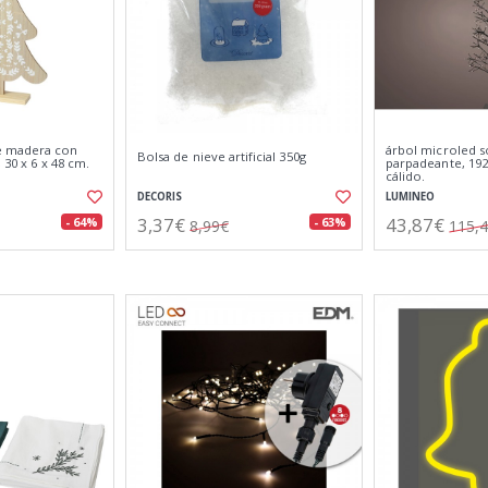
e madera con
árbol microled so
Bolsa de nieve artificial 350g
 30 x 6 x 48 cm.
parpadeante, 192
cálido.
DECORIS
LUMINEO
3,37€
43,87€
- 64%
- 63%
8,99€
115,