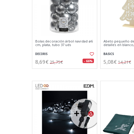
Bolas decoración árbol navidad ø6
Abeto pequeño d
cm, plata, tubo 37 uds
detalles en blanco,
DECORIS
BASICS
8,69€
5,08€
- 66%
25,75€
14,21€