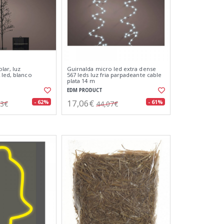
lar, luz
Guirnalda micro led extra dense
 led, blanco
567 leds luz fria parpadeante cable
plata 14 m
EDM PRODUCT
17,06€
- 62%
- 61%
43€
44,07€