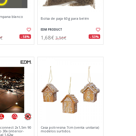
campana blanco
Bolsa de paja 60 g para belén
EDM PRODUCT
1,68€
- 58%
- 53%
7€
3,56€
-connect 2x1,5m 90
Casa poliresina 7cm (venta unitaria)
o 30v (interior-
modelos surtidos.
tal 1,62w