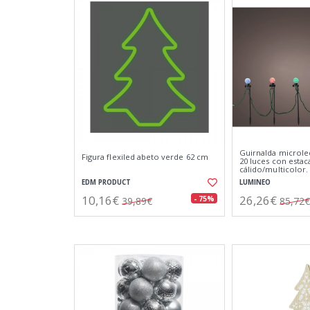
Guirnalda microle
Figura flexiled abeto verde 62 cm
20 luces con estac
cálido/multicolor.
EDM PRODUCT
LUMINEO
10,16€
26,26€
- 75%
39,89€
85,72€