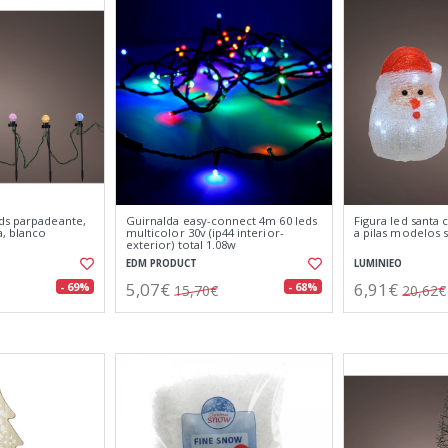
ds parpadeante,
Guirnalda easy-connect 4m 60 leds
Figura led santa 
a, blanco
multicolor 30v (ip44 interior-
a pilas modelos s
exterior) total 1.08w
EDM PRODUCT
LUMINIEO
5,07€
6,91€
- 69%
- 68%
15,70€
20,62€