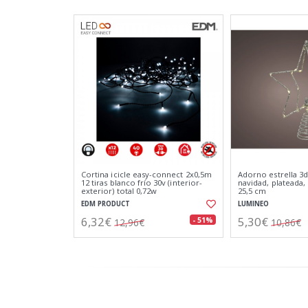
Cortina icicle easy-connect 2x0,5m
Adorno estrella 3d
12 tiras blanco frío 30v (interior-
navidad, plateada, 2
exterior) total 0,72w
25,5 cm
EDM PRODUCT
LUMINEO
6,32€
5,30€
- 51%
12,96€
10,86€