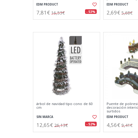
EDM PRODUCT
EDM PRODUCT
7,81€
2,69€
- 53%
16,53€
5,68€
árbol de navidad tipo cono de 60
Puente de poliresi
cm
decoración interi
surtidos
SIN MARCA
EDM PRODUCT
12,65€
4,56€
- 52%
26,13€
9,41€