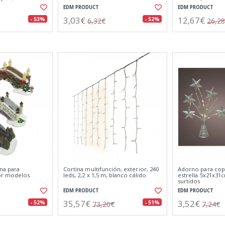
EDM PRODUCT
EDM PRODUCT
3,03€
12,67€
- 53%
- 52%
6,32€
26,2
na para
Cortina multifunción, exterior, 240
Adorno para cop
or modelos
leds, 2,2 x 1,5 m, blanco cálido
estrella 5x21x31
surtidos
EDM PRODUCT
EDM PRODUCT
35,57€
3,52€
- 52%
- 51%
73,20€
7,24€