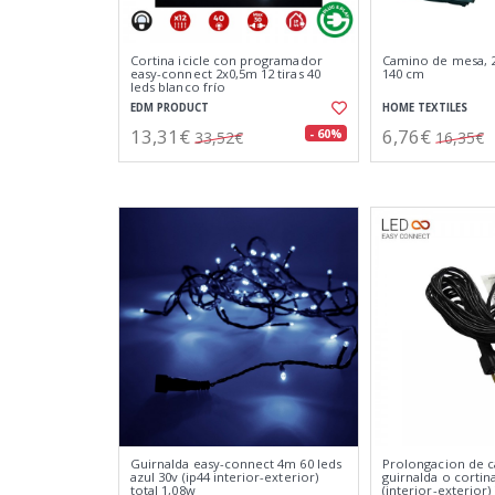
Cortina icicle con programador
Camino de mesa, 2
easy-connect 2x0,5m 12 tiras 40
140 cm
leds blanco frío
EDM PRODUCT
HOME TEXTILES
13,31€
6,76€
- 60%
33,52€
16,35€
Guirnalda easy-connect 4m 60 leds
Prolongacion de c
azul 30v (ip44 interior-exterior)
guirnalda o cortin
total 1,08w
(interior-exterior) 