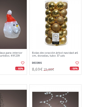
claus para interior
Bolas decoración árbol navidad ø6
urtidos. 491239
cm, doradas, tubo 37 uds
DECORIS
8,69€
- 66%
- 66%
25,88€