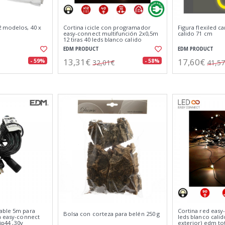
 modelos, 40 x
Cortina icicle con programador
Figura flexiled 
easy-connect multifunción 2x0,5m
calido 71 cm
12 tiras 40 leds blanco calido
EDM PRODUCT
EDM PRODUCT
13,31€
17,60€
- 59%
- 58%
32,01€
41,5
able 5m para
Cortina red easy
Bolsa con corteza para belén 250 g
a easy-connect
leds blanco calid
ip44 ,30v
exterior) edm to