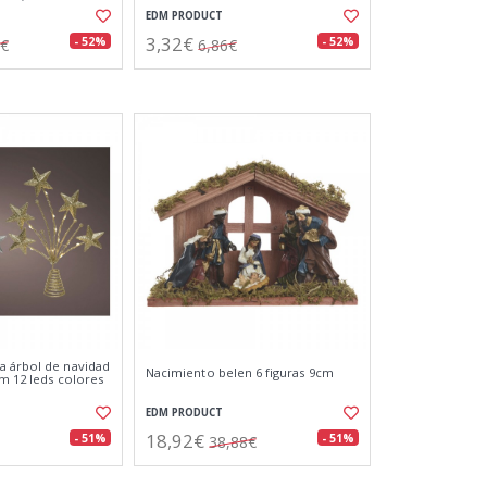
EDM PRODUCT
3,32€
- 52%
- 52%
8€
6,86€
a árbol de navidad
Nacimiento belen 6 figuras 9cm
cm 12 leds colores
EDM PRODUCT
18,92€
- 51%
- 51%
38,88€