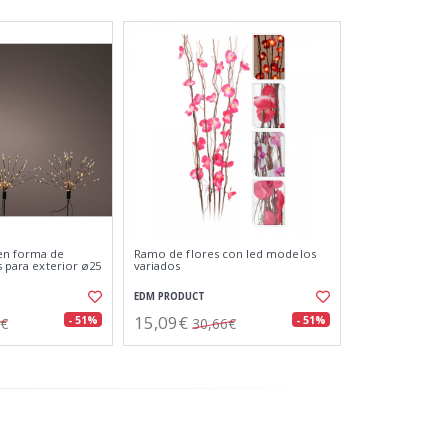
en forma de
Ramo de flores con led modelos
es para exterior ø25
variados
EDM PRODUCT
15,09€
- 51%
- 51%
3€
30,66€