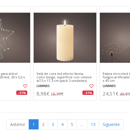
 para árbol
Vela de cera led efecto llama,
Estaca microled 
0 led, 20 x 5,5 x
color beige, superficie con relieve
fuegos artificial
ø7,5 x 17,3 cm (pack 2 unidades)
x 45 cm
LUMINEO
LUMINEO
8,98€
24,51€
- 51%
- 51%
18,30€
49,8
Anterior
1
2
3
4
5
…
13
Siguiente