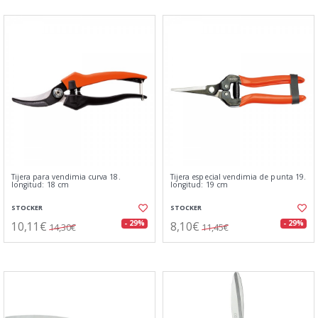
Tijera para vendimia curva 18.
Tijera especial vendimia de punta 19.
longitud: 18 cm
longitud: 19 cm
STOCKER
STOCKER
10,11€
8,10€
- 29%
- 29%
14,30€
11,45€