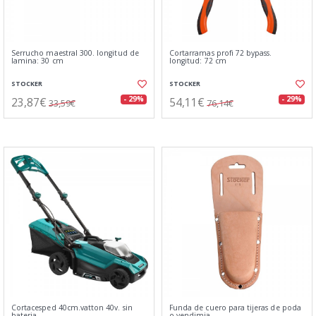
Serrucho maestral 300. longitud de
Cortarramas profi 72 bypass.
lamina: 30 cm
longitud: 72 cm
STOCKER
STOCKER
23,87€
54,11€
- 29%
- 29%
33,59€
76,14€
Cortacesped 40cm.vatton 40v. sin
Funda de cuero para tijeras de poda
bateria
o vendimia