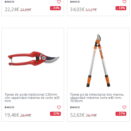
BAHCO
BAHCO
22,24€
34,03€
- 34%
- 34%
33,83€
51,27€
Tijeras de poda tradicional 220mm
Tijeras poda telescópica dos manos,
con capacidad máxima de corte ø20
capacidad máxima corte ø40 mm,
mm
70-90cm
BAHCO
BAHCO
19,46€
52,63€
- 33%
- 31%
28,99€
76,74€