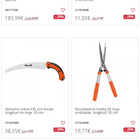
VATTON
STOCKER
183,99€
11,03€
- 29%
- 29%
258,89€
15,51€
Serrucho sirkos 330 con funda.
Recortasetos hobby 50 hoja
longitud de hoja: 33 cm
ondulada. longitud: 50 cm
STOCKER
STOCKER
38,35€
19,77€
- 29%
- 29%
53,72€
27,68€