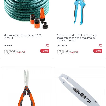
Manguera jardin polies.eco 5/8
Tijeras de poda ideal para ramas
25m.kit
secas con capacidad máxima de
corte ø16 mm
AKHUO
CELLFAST
19,29€
17,01€
- 30%
- 30%
27,56€
24,30€