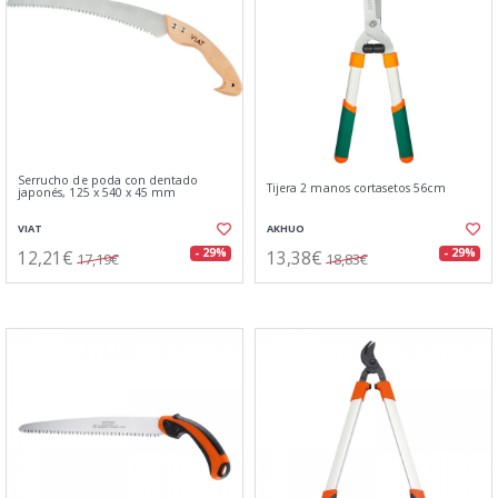
Serrucho de poda con dentado
Tijera 2 manos cortasetos 56cm
japonés, 125 x 540 x 45 mm
VIAT
AKHUO
12,21€
13,38€
- 29%
- 29%
17,19€
18,83€