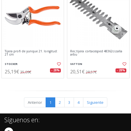
Tijera profi de yunque 21. longitud:
Rec.tijera cortacesped 48362cizalla
21 cm
arbu
STOCKER
VATTON
25,19€
20,51€
- 28%
- 28%
35,09€
28,57€
Anterior
1
2
3
4
Siguiente
Síguenos en: