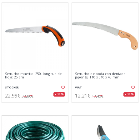
Serrucho maestral 250. longitud de
Serrucho de poda con dentado
hoja: 25 cm
japonés, 110 x 510 x 45 mm
STOCKER
VIAT
22,99€
12,21€
- 30%
- 30%
32,86€
17,45€