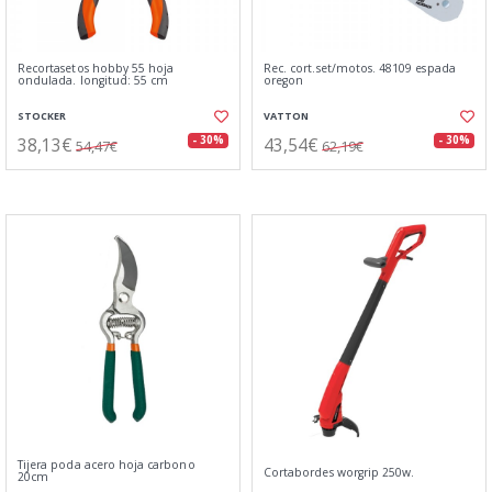
Recortasetos hobby 55 hoja
Rec. cort.set/motos. 48109 espada
ondulada. longitud: 55 cm
oregon
STOCKER
VATTON
38,13€
43,54€
- 30%
- 30%
54,47€
62,19€
Tijera poda acero hoja carbono
Cortabordes worgrip 250w.
20cm