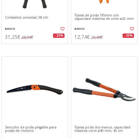
Tijeras de poda 195mm con
Cortasetos universal, 58 cm
capacidad máxima de corte ø20 mm
BAHCO
BAHCO
31,25€
12,74€
- 35%
- 35%
48,04€
19,48€
Serrucho de poda plegable para
Tijeras poda dos manos, capacidad
podas de invierno
máxima corte ø40 mm, 45 cm