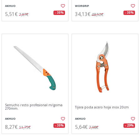
AKHUO
WORGRIP
5,51€
34,13€
- 30%
- 30%
7,87€
48,52€
Serrucho recto profesional m/goma
Tijera poda acero hoja inox 20cm
270mm.
AKHUO
AKHUO
8,27€
5,64€
- 30%
- 29%
11,75€
7,98€