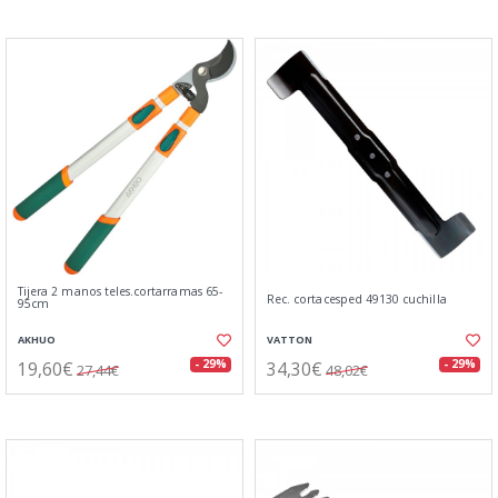
Tijera 2 manos teles.cortarramas 65-
Rec. cortacesped 49130 cuchilla
95cm
AKHUO
VATTON
19,60€
34,30€
- 29%
- 29%
27,44€
48,02€