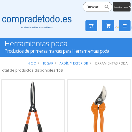
Powered
by
Tra
Herramientas poda
Productos de primeras marcas para Herramientas poda
INICIO
HOGAR
JARDÍN Y EXTERIOR
HERRAMIENTAS PODA
Total de productos disponibles
108