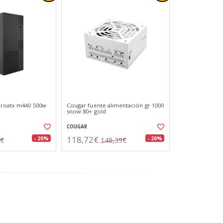
croatx m440 500w
Cougar fuente alimentación gr 1000
snow 80+ gold
COUGAR
118,72€
- 20%
- 20%
1€
148,39€