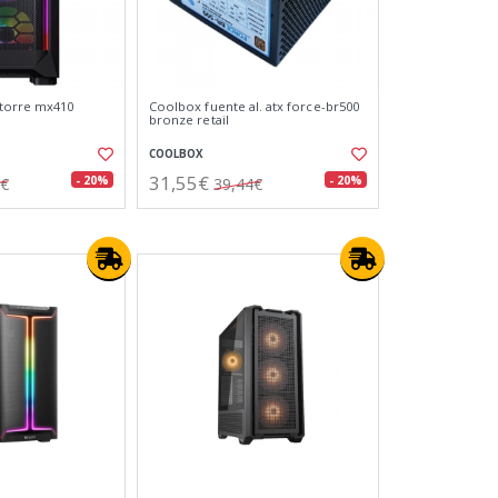
itorre mx410
Coolbox fuente al. atx force-br500
bronze retail
COOLBOX
31,55€
- 20%
- 20%
8€
39,44€