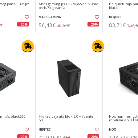
 mag pano 130r pz
Mars gaming psu 750w,dc-dc & smd
Be quiet! caja pu
tech,7a garantía
black
MARS GAMING
BEQUIET
56,43€
83,71€
- 20%
- 20%
8€
70,54€
104,
m. sfx black550
Hiditec caja atx blok 3.0 + fuente
Nox hummer gdm
500
modular atx3.1 8
HIDITEC
NOX
42,92€
143,72€
- 20%
- 20%
53,65€
179