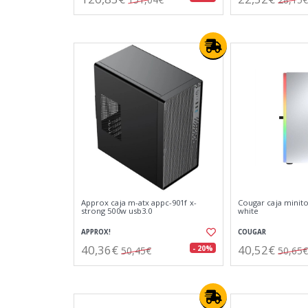
Approx caja m-atx appc-901f x-
Cougar caja minito
strong 500w usb3.0
white
APPROX!
COUGAR
40,36€
40,52€
- 20%
50,45€
50,65€