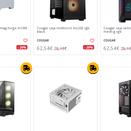
x mag forge m100r
Cougar caja miditorre mx220 rgb
Cougar caja sem
black
mesh-g rgb
COUGAR
COUGAR
62,54€
62,54€
- 20%
- 20%
78,18€
78,1