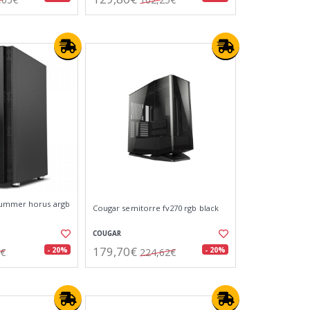
hummer horus argb
Cougar semitorre fv270 rgb black
COUGAR
179,70€
- 20%
- 20%
5€
224,62€