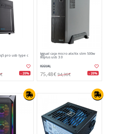
Iggual caja micro atx/itx slim 500w
 q5 pro usb type c
80plus usb 3.0
IGGUAL
75,48€
- 20%
- 20%
8€
94,36€