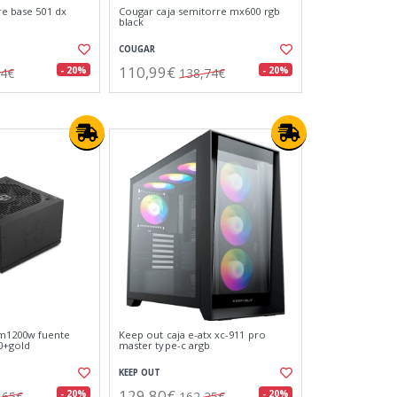
re base 501 dx
Cougar caja semitorre mx600 rgb
black
COUGAR
110,99€
- 20%
- 20%
64€
138,74€
1200w fuente
Keep out caja e-atx xc-911 pro
0+gold
master type-c argb
KEEP OUT
129,80€
- 20%
- 20%
,65€
162,25€