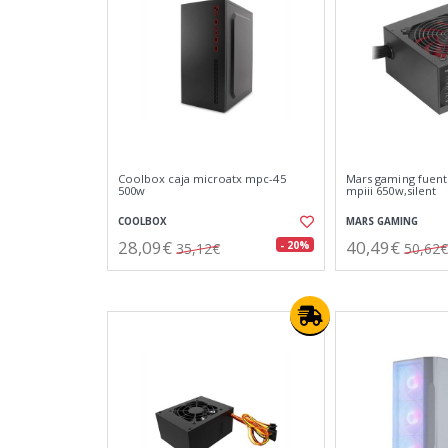
Coolbox caja microatx mpc-45
Mars gaming fuent
500w
mpiii 650w,silent
COOLBOX
MARS GAMING
28,09€
40,49€
- 20%
35,12€
50,62€