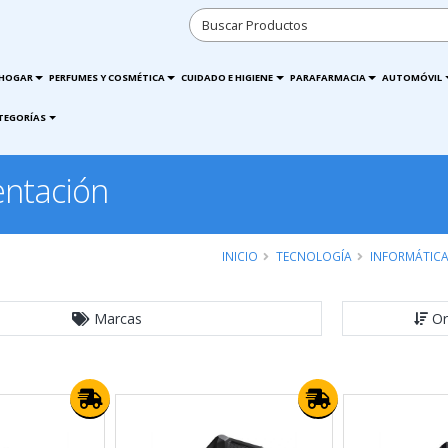
HOGAR
PERFUMES Y COSMÉTICA
CUIDADO E HIGIENE
PARAFARMACIA
AUTOMÓVIL
TEGORÍAS
entación
INICIO
TECNOLOGÍA
INFORMÁTIC
Marcas
Or