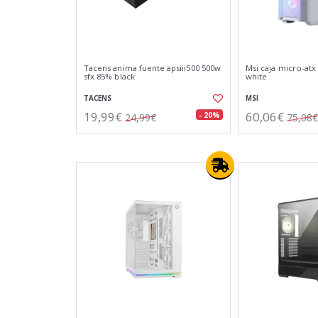
Tacens anima fuente apsiii500 500w
Msi caja micro-at
sfx 85% black
white
TACENS
MSI
19,99€
60,06€
- 20%
24,99€
75,08€