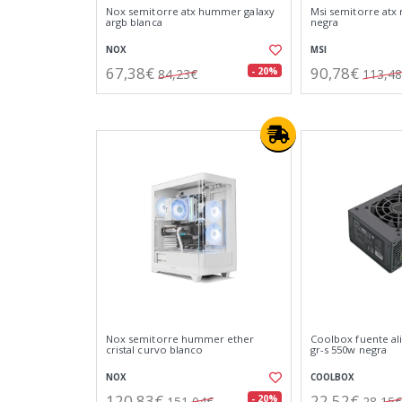
Nox semitorre atx hummer galaxy
Msi semitorre atx
argb blanca
negra
NOX
MSI
67,38€
90,78€
- 20%
84,23€
113,4
Nox semitorre hummer ether
Coolbox fuente ali
cristal curvo blanco
gr-s 550w negra
NOX
COOLBOX
120,83€
22,52€
- 20%
151,04€
28,15€