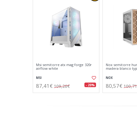
Msi semitorre atx mag forge 320r
Nox semitorre h
airflow white
madera blanco ty
MSI
NOX
87,41€
80,57€
- 20%
109,26€
100,7