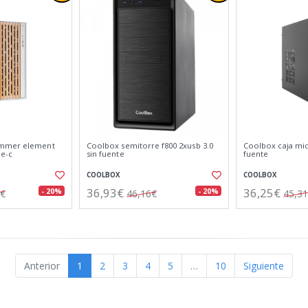
ummer element
Coolbox semitorre f800 2xusb 3.0
Coolbox caja mi
pe-c
sin fuente
fuente
COOLBOX
COOLBOX
36,93€
36,25€
- 20%
- 20%
1€
46,16€
45,3
Anterior
1
2
3
4
5
…
10
Siguiente