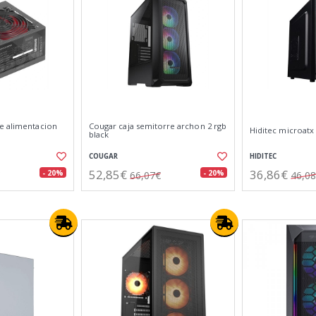
e alimentacion
Cougar caja semitorre archon 2 rgb
Hiditec microatx
black
COUGAR
HIDITEC
52,85€
36,86€
- 20%
- 20%
66,07€
46,0