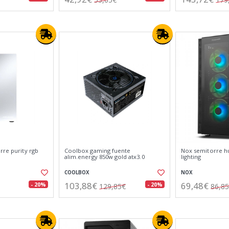
rre purity rgb
Coolbox gaming fuente
Nox semitorre 
alim.energy 850w gold atx3.0
lighting
COOLBOX
NOX
103,88€
69,48€
- 20%
- 20%
129,85€
86,8