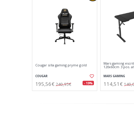
Mars gaming escri
Cougar silla gaming pryme gold
120x60cm 3 pos. a
COUGAR
MARS GAMING
195,56€
114,51€
- 19%
240,95€
140,