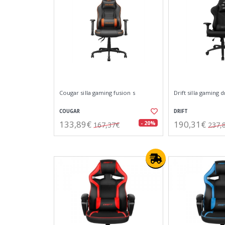
Cougar silla gaming fusion s
Drift silla gaming 
COUGAR
DRIFT
133,89€
190,31€
- 20%
167,37€
237,