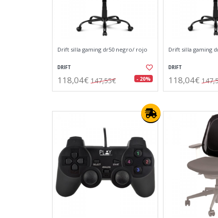
Drift silla gaming dr50 negro/ rojo
Drift silla gaming 
DRIFT
DRIFT
118,04€
118,04€
- 20%
147,55€
147,