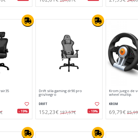
rair35
Drift silla gaming dr90 pro
Krom juego de vo
gris/negro
wheel multip.
DRIFT
KROM
152,23€
69,79€
- 19%
- 19%
9€
187,57€
85,9