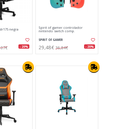
Spirit of gamer controlador
g dr175 negra
nintendo switch comp.
SPIRIT OF GAMER
29,48€
- 20%
- 20%
,07€
36,84€