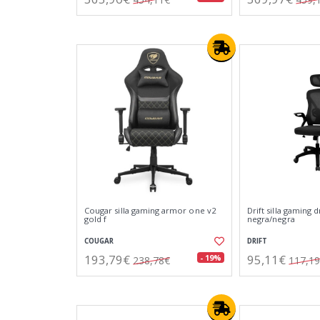
Cougar silla gaming armor one v2
Drift silla gaming d
gold f
negra/negra
COUGAR
DRIFT
193,79€
95,11€
- 19%
238,78€
117,1