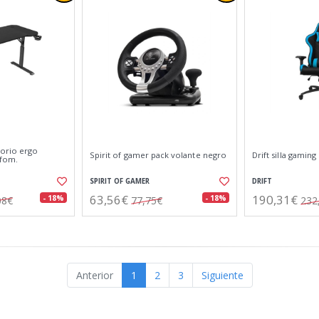
torio ergo
Spirit of gamer pack volante negro
Drift silla gamin
lfom.
SPIRIT OF GAMER
DRIFT
63,56€
190,31€
- 18%
- 18%
08€
77,75€
232
Anterior
1
2
3
Siguiente