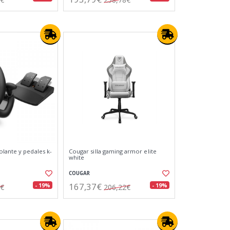
lante y pedales k-
Cougar silla gaming armor elite
white
COUGAR
167,37€
- 19%
- 19%
9€
206,22€