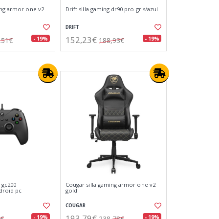
ing armor one v2
Drift silla gaming dr90 pro gris/azul
DRIFT
152,23€
- 19%
- 19%
,51€
188,93€
 gc200
Cougar silla gaming armor one v2
ndroid pc
gold
COUGAR
193,79€
- 19%
- 19%
6€
238,78€