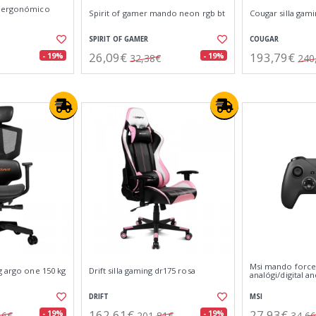
o ergonómico
Spirit of gamer mando neon rgb bt
Cougar silla gam
SPIRIT OF GAMER
COUGAR
26,09€
193,79€
- 19%
- 19%
32,38€
240
Msi mando force
g argo one 150 kg
Drift silla gaming dr175 rosa
analógi/digital a
DRIFT
MSI
162,61€
27,93€
- 19%
- 19%
16€
201,81€
34,6