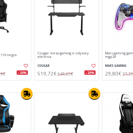
Cougar mesa gaming e-odyssey
Mars gaming gam
dr110 negra
eléctrica
mgp24
COUGAR
MARS GAMING
519,72€
29,80€
- 20%
- 20%
89€
649,65€
37,2