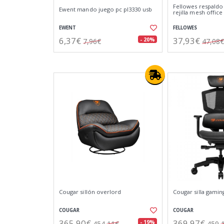
Fellowes respald
Ewent mando juego pc pl3330 usb
rejilla mesh office
EWENT
FELLOWES
6,37€
37,93€
- 20%
7,96€
47,08€
Cougar sillón overlord
Cougar silla gamin
COUGAR
COUGAR
365,90€
369,97€
- 19%
454,11€
459,