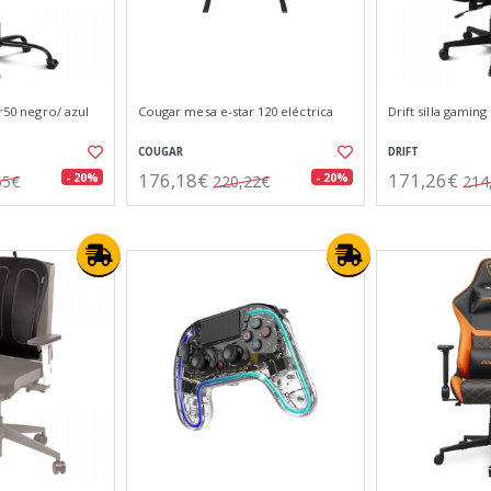
dr50 negro/ azul
Cougar mesa e-star 120 eléctrica
Drift silla gamin
COUGAR
DRIFT
176,18€
171,26€
- 20%
- 20%
55€
220,22€
214