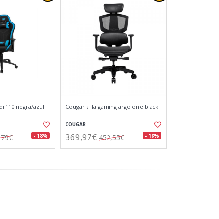
g dr110 negra/azul
Cougar silla gaming argo one black
COUGAR
369,97€
- 18%
- 18%
,79€
452,55€