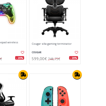
epad wireless
Cougar silla gaming terminator
COUGAR
599,00€
- 20%
- 20%
5€
748,75€