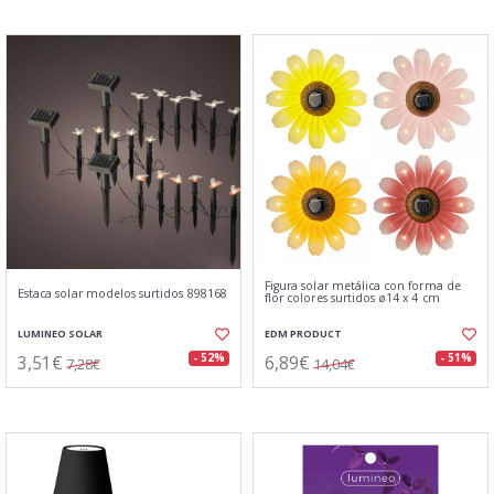
Figura solar metálica con forma de
Estaca solar modelos surtidos 898168
flor colores surtidos ø14 x 4 cm
LUMINEO SOLAR
EDM PRODUCT
3,51€
6,89€
- 52%
- 51%
7,28€
14,04€