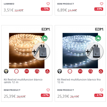
LUMINEO
EDM PRODUCT
3,51€
6,89€
- 73%
- 69%
12,92€
21,94€
Kit flexiled multifuncion blanco
Kit flexiled multifuncion blanco frio
calido 12 m
12 m
EDM PRODUCT
EDM PRODUCT
25,39€
25,39€
- 67%
- 67%
76,52€
76,13€