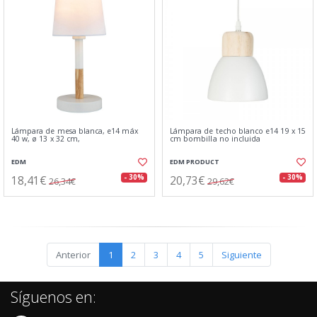
Lámpara de mesa blanca, e14 máx
Lámpara de techo blanco e14 19 x 15
40 w, ø 13 x 32 cm,
cm bombilla no incluida
EDM
EDM PRODUCT
18,41€
20,73€
- 30%
- 30%
26,34€
29,62€
Anterior
1
2
3
4
5
Siguiente
Síguenos en: