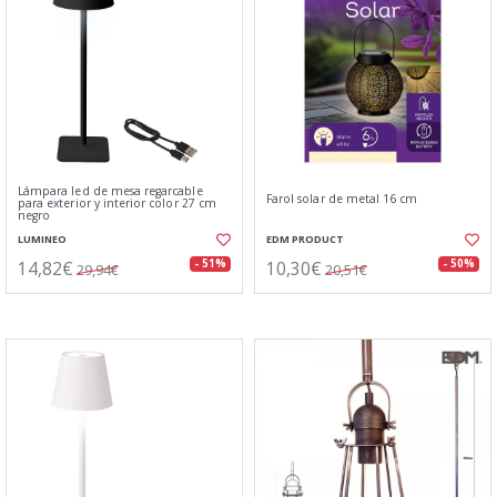
Lámpara led de mesa regarcable
Farol solar de metal 16 cm
para exterior y interior color 27 cm
negro
LUMINEO
EDM PRODUCT
14,82€
10,30€
- 51%
- 50%
29,94€
20,51€