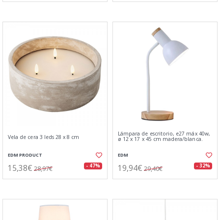
Lámpara de escritorio, e27 máx 40w,
Vela de cera 3 leds 28 x 8 cm
ø 12 x 17 x 45 cm madera/blanca.
EDM PRODUCT
EDM
15,38€
19,94€
- 47%
- 32%
28,97€
29,40€