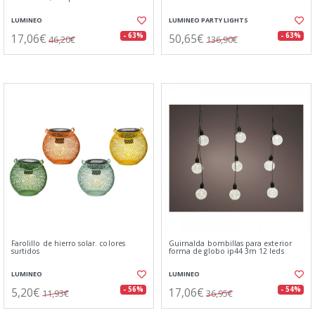
LUMINEO
LUMINEO PARTY LIGHTS
17,06€
50,65€
- 63%
- 63%
46,20€
136,90€
Farolillo de hierro solar. colores
Guirnalda bombillas para exterior
surtidos
forma de globo ip44 3m 12 leds
LUMINEO
LUMINEO
5,20€
17,06€
- 56%
- 54%
11,93€
36,95€