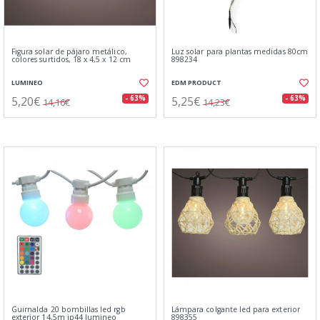
Figura solar de pájaro metálico,
Luz solar para plantas medidas 80cm
colores surtidos, 18 x 4,5 x 12 cm
898234
LUMINEO
EDM PRODUCT
5,20€
5,25€
- 63%
- 63%
14,16€
14,23€
Guirnalda 20 bombillas led rgb
Lámpara colgante led para exterior
exterior 14,5m ip44 lumineo
898355