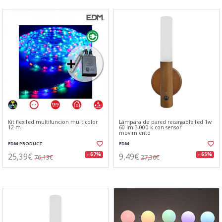
Kit flexiled multifuncion multicolor
Lámpara de pared recargable led 1w
12 m
60 lm 3.000 k con sensor
movimiento
EDM PRODUCT
EDM
25,39€
9,49€
- 67%
- 65%
76,13€
27,36€