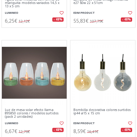
mariquita modelos variados 14,5 x
e27 60w 22 x 51cm
13 x 5 cm
LUMINEO
EDM PRODUCT
6,25€
55,83€
- 48%
- 48%
12,12€
107,79€
Luz de mesa solar efecto llama
Bombilla decorativa colores surtidos
895850 colores / modelos surtidos
ip44 ø15 x 15 cm
(pack 2 unidades)
LUMINEO
EDM PRODUCT
6,67€
8,59€
- 48%
- 48%
12,76€
16,41€