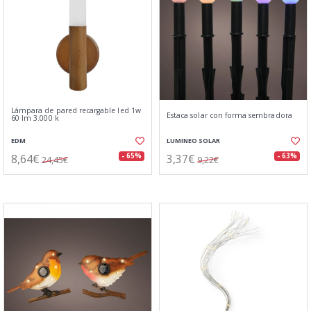
Lámpara de pared recargable led 1w
Estaca solar con forma sembradora
60 lm 3.000 k
EDM
LUMINEO SOLAR
8,64€
3,37€
- 65%
- 63%
24,45€
9,22€