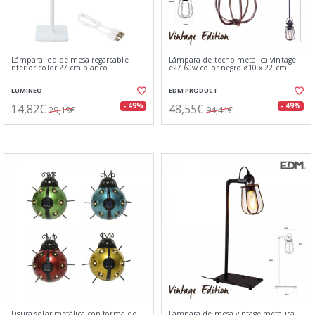
Lámpara led de mesa regarcable
Lámpara de techo metalica vintage
nterior color 27 cm blanco
e27 60w color negro ø10 x 22 cm
LUMINEO
EDM PRODUCT
14,82€
48,55€
- 49%
- 49%
29,19€
94,41€
Figura solar metálica con forma de
Lámpara de mesa vintage metalica