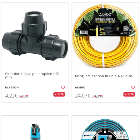
Conexión t igual polipropileno 20
Manguera agricola flexible 3/4" 25m
mm
PLASSON
AKHUO
4,22€
24,07€
- 30%
- 30%
6,03€
34,39€