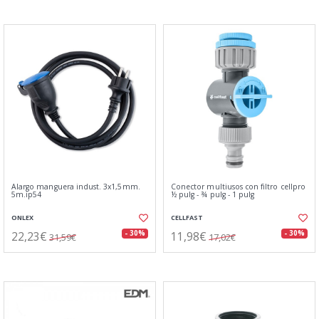
Alargo manguera indust. 3x1,5mm.
Conector multiusos con filtro cellpro
5m.ip54
½ pulg - ¾ pulg - 1 pulg
ONLEX
CELLFAST
22,23€
11,98€
- 30%
- 30%
31,59€
17,02€