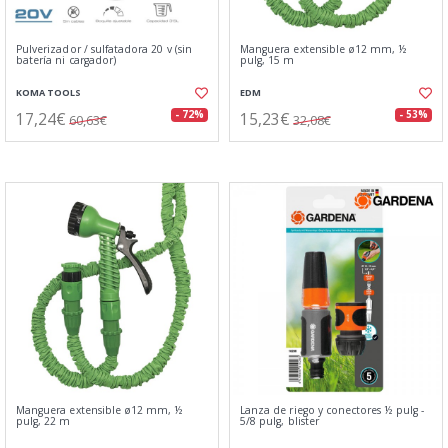
Pulverizador / sulfatadora 20 v (sin
Manguera extensible ø12 mm, ½
batería ni cargador)
pulg, 15 m
KOMA TOOLS
EDM
17,24€
15,23€
- 72%
- 53%
60,63€
32,08€
Manguera extensible ø12 mm, ½
Lanza de riego y conectores ½ pulg -
pulg, 22 m
5/8 pulg, blister