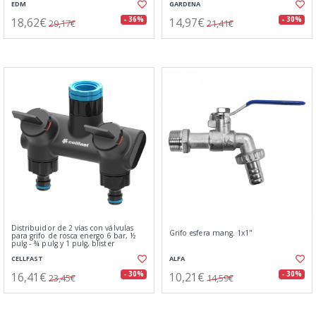
EDM
GARDENA
18,62€
14,97€
- 36%
- 30%
29,17€
21,41€
Distribuidor de 2 vías con válvulas
Grifo esfera mang. 1x1"
para grifo de rosca energo 6 bar, ½
pulg - ¾ pulg y 1 pulg, blister
CELLFAST
ALFA
16,41€
10,21€
- 30%
- 30%
23,45€
14,59€