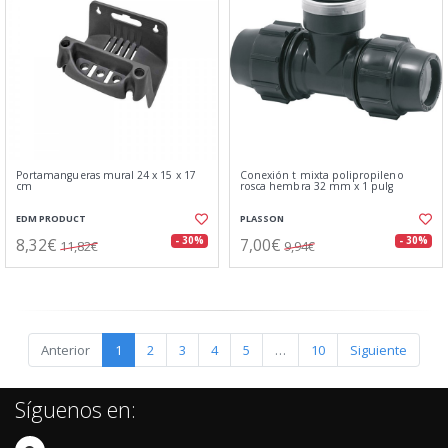
Portamangueras mural 24 x 15 x 17
Conexión t mixta polipropileno
cm
rosca hembra 32 mm x 1 pulg
EDM PRODUCT
PLASSON
8,32€
7,00€
- 30%
- 30%
11,82€
9,94€
Anterior
1
2
3
4
5
…
10
Siguiente
Síguenos en: