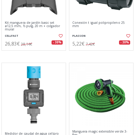
Kit manguera de jardín basic set
Conexión t igual polipropileno 25
ø12,5 mm, ½ pulg, 20 m + colgador
mm
mural
CELLFAST
PLASSON
26,83€
5,22€
- 30%
- 30%
38,14€
7,42€
Manguera magic extensible verde 3-
Medidor de caudal de agua cellpro
8m