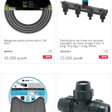
Manguera jardin polies.reforz.5/8
Distribuidor de 4 vías con válvulas
50m
para grifo de rosca energo 6 bar, ½
pulg - ¾ pulg y 1 pulg, blister
AKHUO
CELLFAST
43,38€
25,00€
- 30%
- 30%
61,67€
35,54€