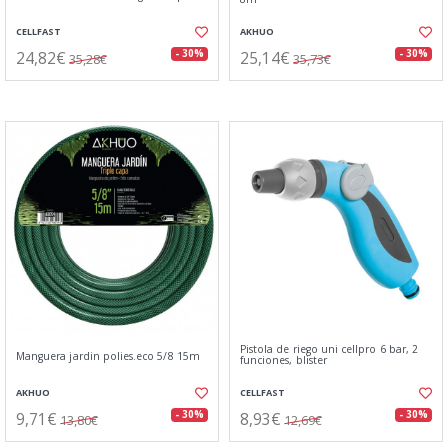
CELLFAST
AKHUO
24,82€
25,14€
- 30%
- 30%
35,28€
35,73€
Pistola de riego uni cellpro 6 bar, 2
Manguera jardin polies.eco 5/8 15m
funciones, blister
AKHUO
CELLFAST
9,71€
8,93€
- 30%
- 30%
13,80€
12,69€