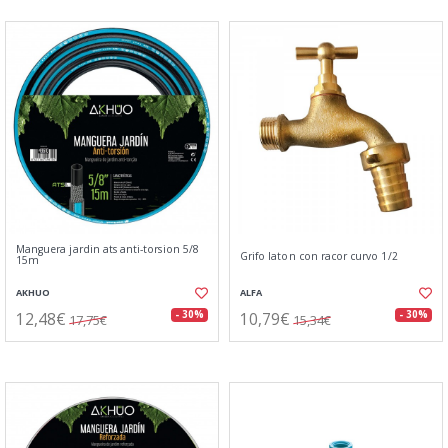
Manguera jardin ats anti-torsion 5/8
Grifo laton con racor curvo 1/2
15m
AKHUO
ALFA
12,48€
10,79€
- 30%
- 30%
17,75€
15,34€