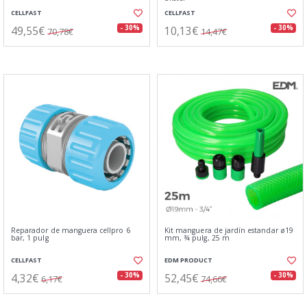
CELLFAST
CELLFAST
49,55€
10,13€
- 30%
- 30%
70,78€
14,47€
Reparador de manguera cellpro 6
Kit manguera de jardín estandar ø19
bar, 1 pulg
mm, ¾ pulg, 25 m
CELLFAST
EDM PRODUCT
4,32€
52,45€
- 30%
- 30%
6,17€
74,66€