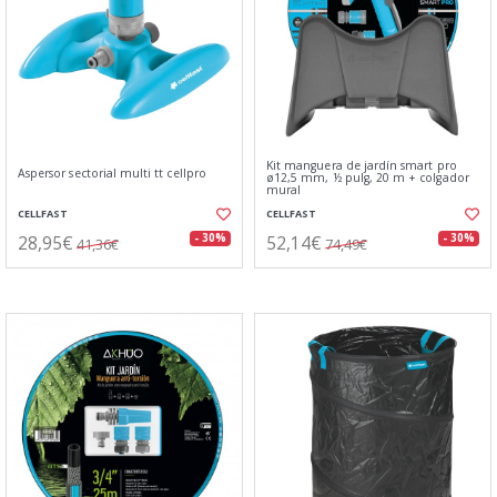
Kit manguera de jardín smart pro
Aspersor sectorial multi tt cellpro
ø12,5 mm, ½ pulg, 20 m + colgador
mural
CELLFAST
CELLFAST
28,95€
52,14€
- 30%
- 30%
41,36€
74,49€