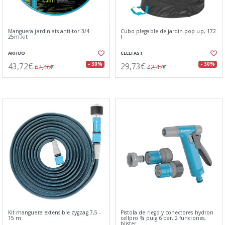
Manguera jardin ats anti-tor.3/4
Cubo plegable de jardín pop up, 172
25m.kit
l
AKHUO
CELLFAST
43,72€
29,73€
- 30%
- 30%
62,46€
42,47€
Kit manguera extensible zygzag 7,5 -
Pistola de riego y conectores hydron
15 m
cellpro ¾ pulg 6 bar, 2 funciones,
blister