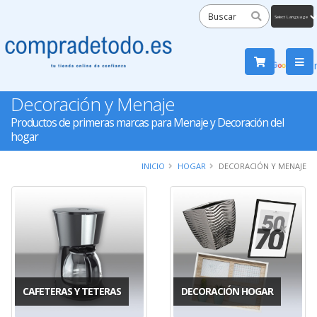
Powered
by
Tra
Decoración y Menaje
Productos de primeras marcas para Menaje y Decoración del
hogar
INICIO
HOGAR
DECORACIÓN Y MENAJE
CAFETERAS Y TETERAS
DECORACIÓN HOGAR