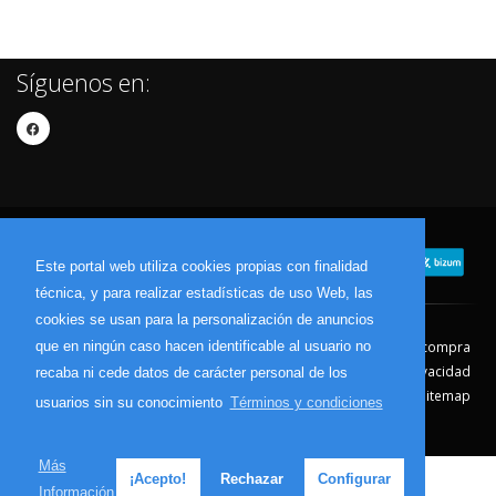
Síguenos en:
Este portal web utiliza cookies propias con finalidad
técnica, y para realizar estadísticas de uso Web, las
cookies se usan para la personalización de anuncios
que en ningún caso hacen identificable al usuario no
Contacto
Aviso Legal
Condiciones de compra
Política de envíos
Política de devolución
Política de Privacidad
recaba ni cede datos de carácter personal de los
Política de Cookies
Sitemap
usuarios sin su conocimiento
Términos y condiciones
© 2026 - Todos los derechos reservados.
Más
¡Acepto!
Rechazar
Configurar
Información