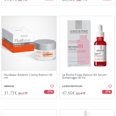
Fluidbase Rederm Crema Retinol 30
La Roche Posay Retinol B3 Serum
ml
Antiarrugas 30 ml
GENOVE
LA ROCHE POSAY
31,73€
47,60€
- 21%
- 21%
40,27€
60,41€