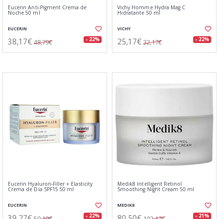
Eucerin Anti-Pigment Crema de
Vichy Homme Hydra Mag C
Noche 50 ml
Hidratante 50 ml
EUCERIN
VICHY
38,17€
25,17€
- 22%
- 22%
48,79€
32,17€
Eucerin Hyaluron-Filler + Elasticity
Medik8 Intelligent Retinol
Crema de Día SPF15 50 ml
Smoothing Night Cream 50 ml
EUCERIN
MEDIK8
39,27€
80,50€
- 22%
- 21%
50,19€
102,17€