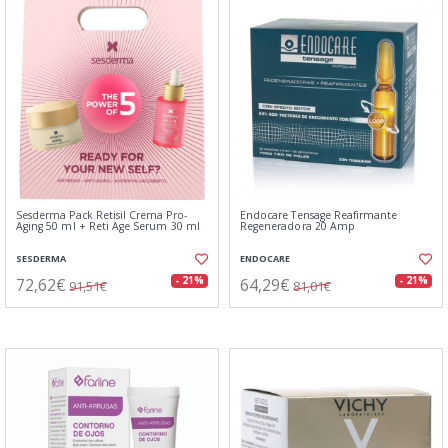
Sesderma Pack Retisil Crema Pro-
Endocare Tensage Reafirmante
Aging 50 ml + Reti Age Serum 30 ml
Regeneradora 20 Amp
SESDERMA
ENDOCARE
72,62€
64,29€
- 21%
- 21%
91,51€
81,01€