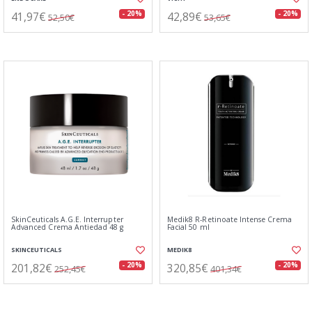
41,97€
42,89€
- 20%
- 20%
52,50€
53,65€
SkinCeuticals A.G.E. Interrupter
Medik8 R-Retinoate Intense Crema
Advanced Crema Antiedad 48 g
Facial 50 ml
SKINCEUTICALS
MEDIK8
201,82€
320,85€
- 20%
- 20%
252,45€
401,34€