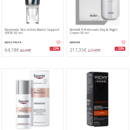
Neostrata Skin Active Matrix Support
Medik8 R-Retinoate Day & Night
SPF30 50 ml
Cream 50 ml
NEOSTRATA
MEDIK8
64,18€
217,35€
- 22%
- 22%
82,04€
277,83€