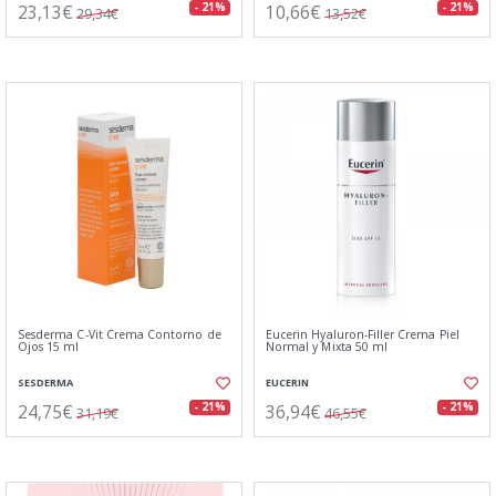
23,13€
10,66€
- 21%
- 21%
29,34€
13,52€
Sesderma C-Vit Crema Contorno de
Eucerin Hyaluron-Filler Crema Piel
Ojos 15 ml
Normal y Mixta 50 ml
SESDERMA
EUCERIN
24,75€
36,94€
- 21%
- 21%
31,19€
46,55€