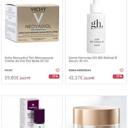
Vichy Neovadiol Peri Menopausia
Gema Herrerías GH 600 Retinal-R
Crema de Día Piel Mixta 50 ml
Serum 30 ml
VICHY
GEMA HERRERIAS
39,80€
43,37€
- 21%
- 21%
50,51€
55,04€