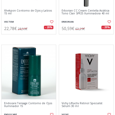
Xhekpon Contorno de Ojos y Labios
Erborian CC Cream Centella Asiática
15 ml
Tono Clair SPF25 Iluminadora 40 ml
VECTEM
ERBORIAN
22,78€
50,59€
- 20%
- 20%
28,50€
63,29€
Endocare Tensage Contorno de Ojos
Vichy Liftactiv Retinol Specialist
Iluminador 15
Sérum 30 ml
ENDOCARE
VICHY