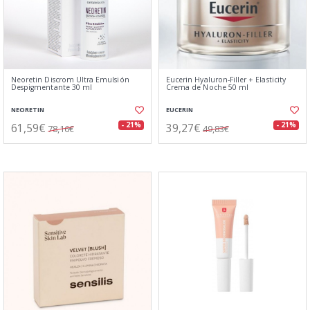
Neoretin Discrom Ultra Emulsión
Eucerin Hyaluron-Filler + Elasticity
Despigmentante 30 ml
Crema de Noche 50 ml
NEORETIN
EUCERIN
61,59€
39,27€
- 21%
- 21%
78,16€
49,83€