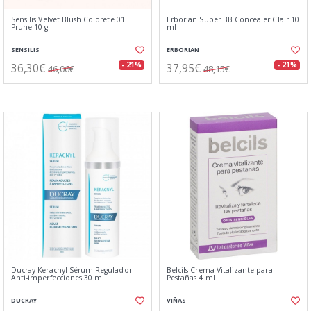
Sensilis Velvet Blush Colorete 01
Erborian Super BB Concealer Clair 10
Prune 10 g
ml
SENSILIS
ERBORIAN
36,30€
37,95€
- 21%
- 21%
46,06€
48,15€
Ducray Keracnyl Sérum Regulador
Belcils Crema Vitalizante para
Anti-imperfecciones 30 ml
Pestañas 4 ml
DUCRAY
VIÑAS