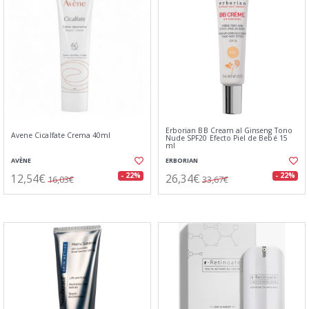
Erborian BB Cream al Ginseng Tono
Avene Cicalfate Crema 40ml
Nude SPF20 Efecto Piel de Bebé 15
ml
AVÈNE
ERBORIAN
12,54€
26,34€
- 22%
- 22%
16,03€
33,67€