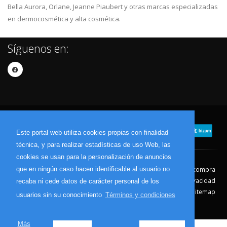
Bella Aurora, Orlane, Jeanne Piaubert y otras marcas especializadas
en dermocosmética y alta cosmética.
Síguenos en:
Este portal web utiliza cookies propias con finalidad
técnica, y para realizar estadísticas de uso Web, las
cookies se usan para la personalización de anuncios
que en ningún caso hacen identificable al usuario no
Contacto
Aviso Legal
Condiciones de compra
Política de envíos
Política de devolución
Política de Privacidad
recaba ni cede datos de carácter personal de los
Política de Cookies
Sitemap
usuarios sin su conocimiento
Términos y condiciones
© 2026 - Todos los derechos reservados.
Más